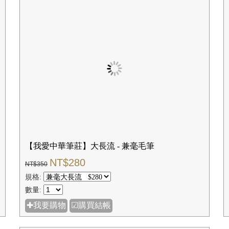
【我愛中華筆莊】大長流 - 兼毫毛筆
NT$280
NT$350
規格:
數量:
✚我要購物
☑購買結帳