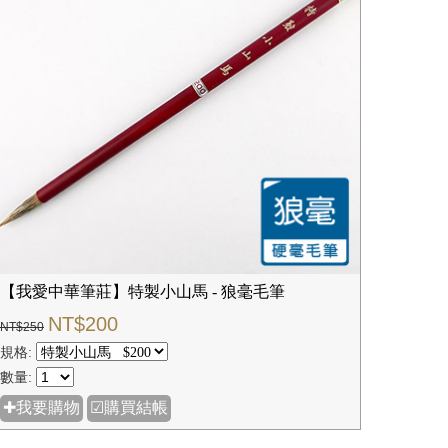
【我愛中華筆莊】特製小山馬 - 狼毫毛筆
NT$200
NT$250
規格:
數量:
✚我要購物
☑購買結帳