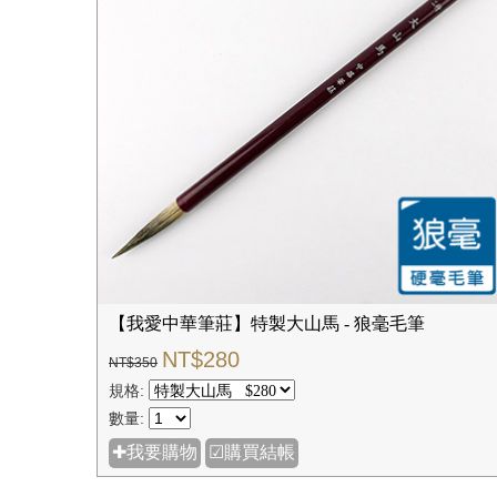
【我愛中華筆莊】特製大山馬 - 狼毫毛筆
NT$280
NT$350
規格:
數量:
✚我要購物
☑購買結帳