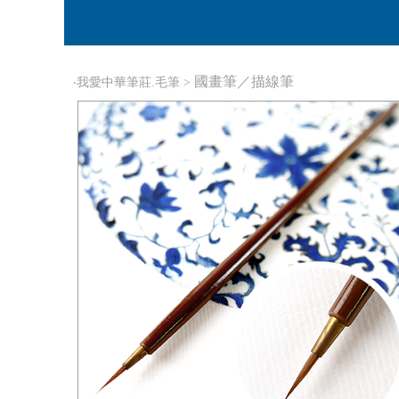
國畫筆／描線筆
‧
我愛中華筆莊.毛筆
>