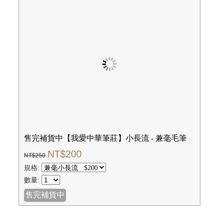
售完補貨中【我愛中華筆莊】小長流 - 兼毫毛筆
NT$200
NT$250
規格:
數量:
售完補貨中
活動
/
品牌活動
/
產品資訊
/
其它公告
│
關於中華筆莊
│
品牌介紹
│
官
Follow us
隱私權政策及條款
│
客服信箱
華筆莊有限公司
806高雄市前鎮區瑞隆路172-13號
TEL:+886-7-7