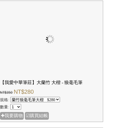
【我愛中華筆莊】大蘭竹 大楷 - 狼毫毛筆
NT$280
NT$350
規格:
數量:
✚我要購物
☑購買結帳