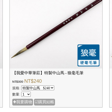
【我愛中華筆莊】特製中山馬 - 狼毫毛筆
NT$240
NT$300
規格:
數量:
✚我要購物
☑購買結帳