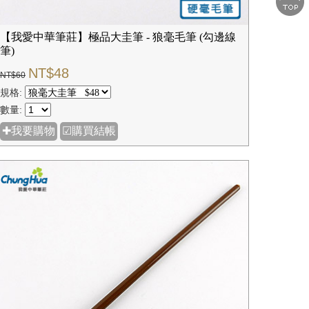
【我愛中華筆莊】極品大圭筆 - 狼毫毛筆 (勾邊線
筆)
NT$48
NT$60
規格:
數量:
✚我要購物
☑購買結帳