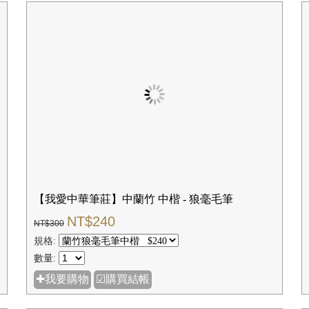
【我愛中華筆莊】中蘭竹 中楷 - 狼毫毛筆
NT$240
NT$300
規格:
數量:
✚我要購物
☑購買結帳