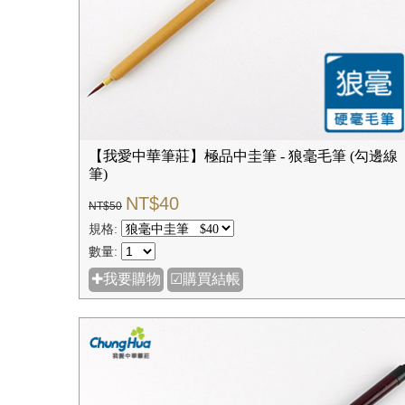
【我愛中華筆莊】極品中圭筆 - 狼毫毛筆 (勾邊線
筆)
NT$40
NT$50
規格:
數量:
✚我要購物
☑購買結帳