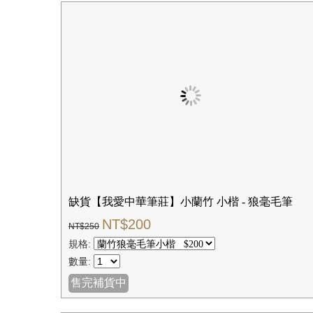
缺貨【我愛中華筆莊】小蘭竹 小楷 - 狼毫毛筆
NT$200
NT$250
規格:
數量:
售完補貨中
【我愛中華筆莊】特大蘭竹 大楷 - 狼毫毛筆
NT$360
NT$450
規格:
數量:
✚我要購物
☑購買結帳