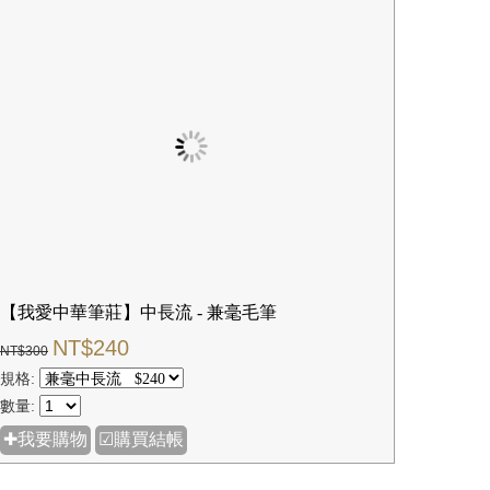
【我愛中華筆莊】中長流 - 兼毫毛筆
NT$240
NT$300
規格:
數量:
✚我要購物
☑購買結帳