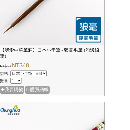
【我愛中華筆莊】日本小圭筆 - 狼毫毛筆 (勾邊線
筆)
NT$48
NT$60
規格:
數量:
✚我要購物
☑購買結帳