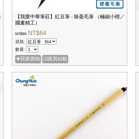
邊
【我愛中華筆莊】紅豆筆 - 狼毫毛筆 （極細小楷／
國畫精工）
NT$64
NT$80
規格:
數量:
✚我要購物
☑購買結帳